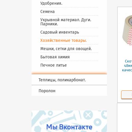
шлифовальный
Клеи строительные
Удобрения.
Анкеры
Средства защиты
Клей обойный
Семена
Перфорация
Стремянки
Укрывной материал. Дуги.
Такелаж
Парники.
Болты
Садовый инвентарь
Биты
Хозяйственные товары.
Скобяные изделия
Мешки, сетки для овощей.
Бытовая химия
Ско
Печное литье
48м
качес
Теплицы, поликарбонат.
Поролон