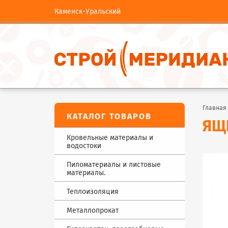
Каменск-Уральский
Главная
КАТАЛОГ ТОВАРОВ
ЯЩ
Кровельные материалы и
водостоки
Пиломатериалы и листовые
Шифер
материалы.
Рулонные кровельные
материалы
Теплоизоляция
Доска
Мастики
Брус,брусок
Металлопрокат
Базальтовая
Водостоки
Евровагонка, Блокхаус